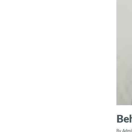
Be
By Admi