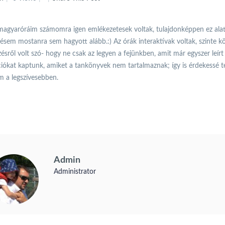
magyaróráim számomra igen emlékezetesek voltak, tulajdonképpen ez alatt 
ésem mostanra sem hagyott alább.:) Az órák interaktívak voltak, szinte kö
sről volt szó- hogy ne csak az legyen a fejünkben, amit már egyszer leírt
iókat kaptunk, amiket a tankönyvek nem tartalmaznak; így is érdekessé t
m a legszívesebben.
Admin
Administrator