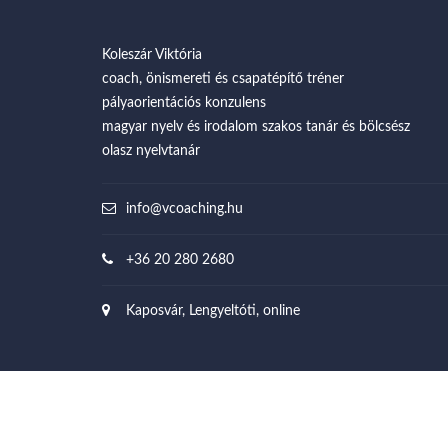
Koleszár Viktória
coach, önismereti és csapatépítő tréner
pályaorientációs konzulens
magyar nyelv és irodalom szakos tanár és bölcsész
olasz nyelvtanár
info@vcoaching.hu
+36 20 280 2680
Kaposvár, Lengyeltóti, online