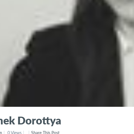
hek Dorottya
n
0 Views
Share This Post