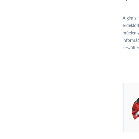
A gimis 
érdeklőd
műelemzé
informác
készülte