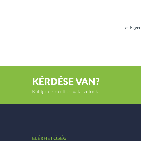
←
Egyed
KÉRDÉSE VAN?
Küldjön e-mailt és válaszolunk!
ELÉRHETŐSÉG