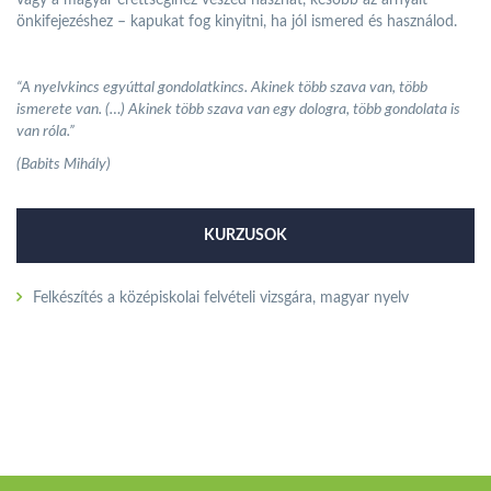
vagy a magyar érettségihez veszed hasznát, később az árnyalt
önkifejezéshez – kapukat fog kinyitni, ha jól ismered és használod.
“A nyelvkincs egyúttal gondolatkincs. Akinek több szava van, több
ismerete van. (…) Akinek több szava van egy dologra, több gondolata is
van róla.”
(Babits Mihály)
KURZUSOK
Felkészítés a középiskolai felvételi vizsgára, magyar nyelv