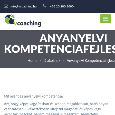
info@vcoaching.hu
+36 20 280 2680
ANYANYELVI
KOMPETENCIAFEJLE
Home
Diákoknak
Anyanyelvi Kompetenciafejlesz
Mit jelent az anyanyelvi kompetencia?
Azt, hogy képes vagy írásban és szóban magabiztosan, hatékonyan,
változatosan – választékosan kifejezni magadat, és képes vagy
nemcsak másokat, hanem magadat is megérteni, megértetni,