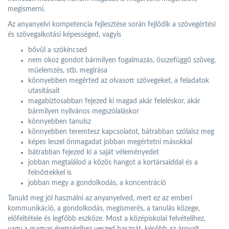
megismerni.
Az anyanyelvi kompetencia fejlesztése során fejlődik a szövegértési
és szövegalkotási képességed, vagyis
bővül a szókincsed
nem okoz gondot bármilyen fogalmazás, összefüggő szöveg,
műelemzés, stb. megírása
könnyebben megérted az olvasott szövegeket, a feladatok
utasításait
magabiztosabban fejezed ki magad akár feleléskor, akár
bármilyen nyilvános megszólaláskor
könnyebben tanulsz
könnyebben teremtesz kapcsolatot, bátrabban szólalsz meg
képes leszel önmagadat jobban megértetni másokkal
bátrabban fejezed ki a saját véleményedet
jobban megtalálod a közös hangot a kortársaiddal és a
felnőttekkel is
jobban megy a gondolkodás, a koncentráció
Tanuld meg jól használni az anyanyelved, mert ez az emberi
kommunikáció, a gondolkodás, megismerés, a tanulás közege,
előfeltétele és legfőbb eszköze. Most a középiskolai felvételihez,