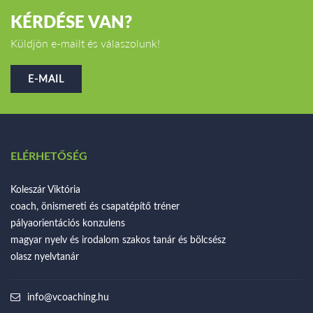
KÉRDÉSE VAN?
Küldjön e-mailt és válaszolunk!
E-MAIL
ELÉRHETŐSÉG
Koleszár Viktória
coach, önismereti és csapatépítő tréner
pályaorientációs konzulens
magyar nyelv és irodalom szakos tanár és bölcsész
olasz nyelvtanár
info@vcoaching.hu