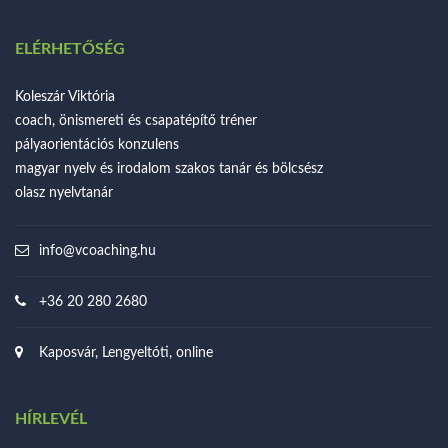
ELÉRHETŐSÉG
Koleszár Viktória
coach, önismereti és csapatépítő tréner
pályaorientációs konzulens
magyar nyelv és irodalom szakos tanár és bölcsész
olasz nyelvtanár
info@vcoaching.hu
+36 20 280 2680
Kaposvár, Lengyeltóti, online
HÍRLEVÉL