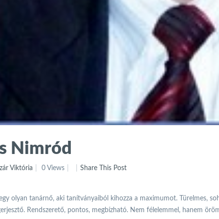
is Nimród
zár Viktória
0 Views
Share This Post
 egy olyan tanárnő, aki tanítványaiból kihozza a maximumot. Türelmes, s
erjesztő. Rendszerető, pontos, megbízható. Nem félelemmel, hanem örö