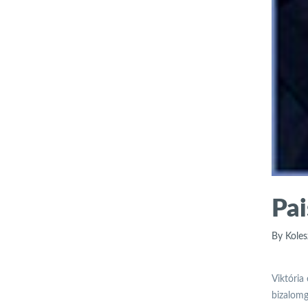
Pa
By Koles
Viktória
bizalomg