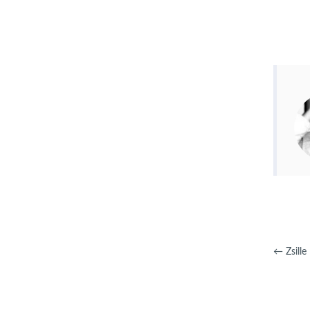
←
Zsille