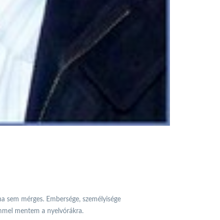
oha sem mérges. Embersége, személyisége
mmel mentem a nyelvórákra.