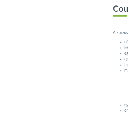
Cou
A kurzus
cé
ké
eg
eg
ta
mi
eg
on