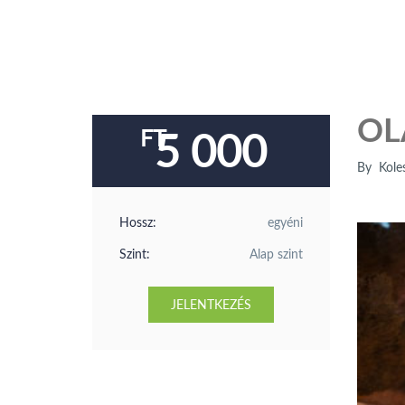
OL
5 000
By
Koles
Hossz:
egyéni
Szint:
Alap szint
JELENTKEZÉS