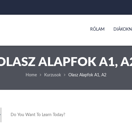
RÓLAM
DIÁKOKN
OLASZ ALAPFOK A1, A
Home
Kurzusok
Olasz Alapfok A1, A2