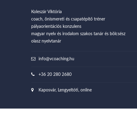
Koleszár Viktória
coach, önismereti és csapatépítő tréner
pályaorientációs konzulens
magyar nyelv és irodalom szakos tanár és bölcsész
olasz nyelvtanár
info@vcoaching.hu
+36 20 280 2680
Kaposvár, Lengyeltóti, online