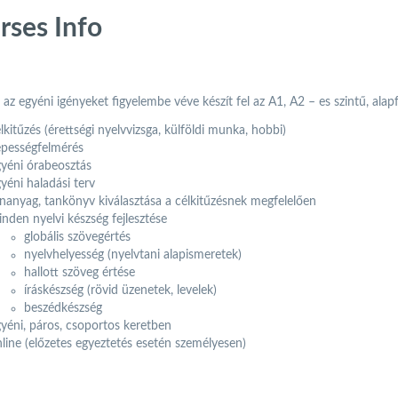
rses Info
 az egyéni igényeket figyelembe véve készít fel az A1, A2 – es szintű, ala
lkitűzés (érettségi nyelvvizsga, külföldi munka, hobbi)
pességfelmérés
yéni órabeosztás
yéni haladási terv
nanyag, tankönyv kiválasztása a célkitűzésnek megfelelően
nden nyelvi készség fejlesztése
globális szövegértés
nyelvhelyesség (nyelvtani alapismeretek)
hallott szöveg értése
íráskészség (rövid üzenetek, levelek)
beszédkészség
yéni, páros, csoportos keretben
line (előzetes egyeztetés esetén személyesen)