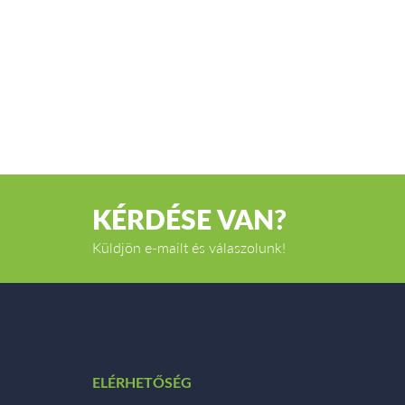
KÉRDÉSE VAN?
Küldjön e-mailt és válaszolunk!
ELÉRHETŐSÉG