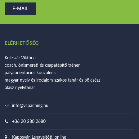
E-MAIL
ELÉRHETŐSÉG
Koleszár Viktória
coach, önismereti és csapatépítő tréner
pályaorientációs konzulens
magyar nyelv és irodalom szakos tanár és bölcsész
olasz nyelvtanár
info@vcoaching.hu
+36 20 280 2680
Kaposvár, Lengyeltóti, online