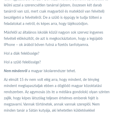
leülni azzal a szerencsétlen tanárral (jelzem, összesen két darab
tanárról van szó, mert csak magyarból és matekból van felvételi)
beszélgetni a felvételiről. De a szülő is éppúgy le tudja tölteni a
feladatokat a netről, és képes arra, hogy tájékozódjon.
Másfelől az általános iskolák közül nagyon sok szervez ingyenes
felvételi előkészítőt, de azt is megkockáztatom, hogy a legújabb
IPhone – ok árából bőven futná a fizetős tanfolyamra.
Hol a diák felelőssége?
Hol a szülő felelőssége?
Nem mindenről
a magyar iskolarendszer tehet.
Az elmúlt 15 év nem volt elég arra, hogy mindent, de tényleg
mindent megtapasztaljak ebben a döglődő magyar közoktatási
rendszerben. Az agymosás (és itt a médiára gondolok) olyan szinten
zajlik, hogy képes látszólag teljesen értelmes emberek fejét is
megzavarni. Vannak történetek, annak vannak szereplői. Nem
minden tanár a Sátán kutyája, aki lehetetlen küldetésekkel