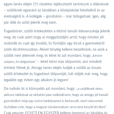
egyes tanév elején (!!!) részletes tájékoztatót tartottunk a diákoknak
– szülőknek egyaránt az iskolában a középiskolai felvételiről és az
érettségiről is. A kollégák – gondolom – már bólogatnak: igen, alig
pár diák és szülő jelenik meg ezen.
Fogadóórán, szülői értekezleten a kitűnő tanuló édesanyukája jelenik
meg, de csak azért hogy a) meggyőződjön arról, hogy minden jól
működik és csak így tovább, b) fürödjön egy kicsit a gyermekéről
szóló dicshimnuszban. Akivel tényleg kellene beszélnünk, na azok a
szülők nem jelennek meg, és lehet itt azt mondani, hogy
„kérem
szépen, én dolgoztam”
– lehet kérni más időpontot, ami mindkét
érintett félnek jó. Amúgy tanév elején tudják a szülők az összes
szülői értekezlet és fogadóest időpontját, hát oldják már meg, hogy
legalább egy évben egy alkalom jó legyen!
De nyilván itt is könnyebb azt mondani, hogy:
„
a szülőknek nincs
akkora rálátásuk az oktatási piac működésére, hogy az amúgy jól tanuló
gyereküket még egy extra tanfolyamra is beírassák, mert nincsenek
tisztában vele, hogy a magyar iskolarendszer arra nem készíti fel őket.”
Csak egyszer, EGYETLEN EGYSZER kellene bemenni az iskolába és