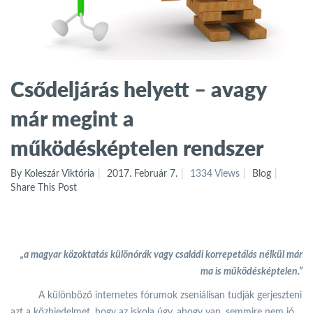
Csődeljárás helyett – avagy
már megint a
működésképtelen rendszer
By Koleszár Viktória
2017. Február 7.
1334 Views
Blog
Share This Post
„a magyar közoktatás különórák vagy családi korrepetálás nélkül már
ma is működésképtelen.”
A különböző internetes fórumok zseniálisan tudják gerjeszteni
azt a közhiedelmet, hogy az iskola úgy, ahogy van, semmire nem jó.