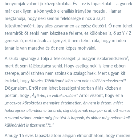
benyomják valami jó középiskolába. És – ez is tapasztalat – a gyerek
már csak ilyen: a könnyebb ellenállás irányába mozdul. Hamar
megtanulja, hogy neki semmi felelőssége nincs a saját
teljesítményéért, úgy alles zusammen az egész életéért. Ő nem tehet
semmiről: őt senki nem készítette fel erre, és különben is, ő az Y / Z
generáció, neki mások az igényei, ő nem tehet róla, hogy minden
tanár le van maradva és őt nem képes motiválni.
A szülő ugyanígy áttolja a felelősséget „a magyar iskolarendszerre”,
mert őt sem tájékoztatta senki. Hogy esetleg neki is lenne ebben
szerepe, arról szintén nem szólnak a szalagcímek. Mert ugyan kit
érdekel, hogy
Kovács Töhötömné idén sem volt szülői értekezleten?!
Dögunalom. Erről nem lehet beszélgetni sorban állás közben a
postán, hogy
„Ágikám, te voltál szülőin?”
Arról viszont, hogy ez a
„mocskos közoktatás mennyire értelmetlen, én nem is értem, miért
hőbörögnek állandóan a tanárok, alig dolgoznak napi pár órát, ott van az
a csomó szünet, amire még fizetést is kapnak, és akkor még nekem kell
különóráért is fizetnem??!!!”
Amúgy 15 éves tapasztalatom alapján elmondhatom, hogy minden