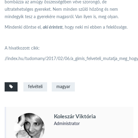
bombázza az amúgy összességében véve szorongó, de
ultratehetséges gyereket. Nem minden szülő hőzöng és nem
mindegyik tesz a gyerekére magasról. Van ilyen is, meg olyan.
Mindenki döntse el,
aki érintett
, hogy neki mi ebben a felelőssége.
A hivatkozott cikk:
//index.hu/tudomany/2017/02/06/a_gimis_felveteli_mutatja_meg_hog
felvételi
magyar
Koleszár Viktória
Administrator