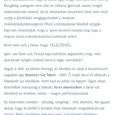
Rengeteg szalagcím erre utal, és néhány igencsak neves, magát
szakembernek nevező, de az oktatásban tanárként részt nem vevő
osztja a jóindulatú megjegyzéseket a rendszer
működésképtelenségéről. Most a középiskolai felvételi vizsgák
kapcsán olvashatjuk, hogy a
“gimis felvételi mutatja meg, hogy a
magyar iskola működésképtelen különórák nélkül”.
Arról nem szól a fáma, hogy: FELELŐSSÉG.
Igen, van ilyen szó. Hozzá kapcsolódóan jegyezném meg: nem
akarásnak nyögés szokott lenni a vége, nemdebár?
Vagyis a diák, az kérem bemegy az iskolába és várja a showműsort.
Legalább egy
America’s Got Talent
– félét. Ő majd tanul és elkészíti a
feladatait (az iskolában, mert házi az aztán ne legyen! Úgyis olyan
leterheltek manapság a diákok),
ha és amennyiben
a tanár ezt
kiérdemli az érdekes, színes – szagos performanszával.
Az interneten minden – tényleg, rengeteg – infó elérhető. Aki igazán
akarja, fogja és letölti a korábbi évek feladatait, megoldókulccsal
együtt. Mert zárójelben jegyzem meg, a közösségi oldalakon,