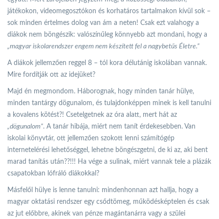
játékokon, videomegosztókon és korhatáros tartalmakon kívül sok –
sok minden értelmes dolog van ám a neten! Csak ezt valahogy a
diákok nem böngészik: valószínűleg könnyebb azt mondani, hogy a
„magyar iskolarendszer engem nem készített fel a nagybetűs Életre.”
A diákok jellemzően reggel 8 – tól kora délutánig iskolában vannak.
Mire fordítják ott az idejüket?
Majd én megmondom. Háborognak, hogy minden tanár hülye,
minden tantárgy dögunalom, és tulajdonképpen minek is kell tanulni
a kovalens kötést?! Csetelgetnek az óra alatt, mert hát az
„dögunalom”
. A tanár hibája, miért nem tanít érdekesebben. Van
iskolai könyvtár, ott jellemzően szokott lenni számítógép
internetelérési lehetőséggel, lehetne böngészgetni, de ki az, aki bent
marad tanítás után??!!! Ha vége a sulinak, miért vannak tele a plázák
csapatokban lófráló diákokkal?
Másfelől hülye is lenne tanulni: mindenhonnan azt hallja, hogy a
magyar oktatási rendszer egy csődtömeg, működésképtelen és csak
az jut előbbre, akinek van pénze magántanárra vagy a szülei