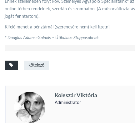
Ennek szellemében folyt köv. Személyes Agyápoló Specialistáink* az
online térben rendelnek, szerdán és szombaton. (A műsorváltoztatás
jogát fenntartom).
Kifelé menet a pénztárnál (szerencsére nem) kell fizetni.
* Douglas Adams: Galaxis – Útikalauz Stopposoknak
kötelező
Koleszár Viktória
Administrator