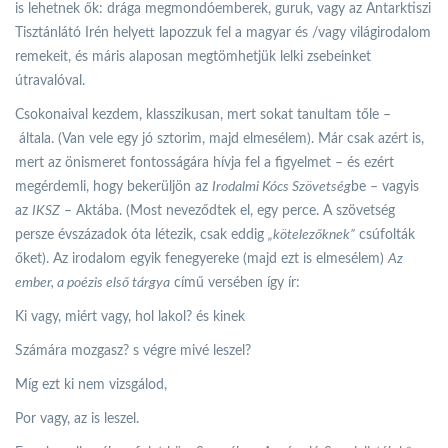
is lehetnek ők: drága megmondóemberek, guruk, vagy az Antarktiszi
Tisztánlátó Irén helyett lapozzuk fel a magyar és /vagy világirodalom
remekeit, és máris alaposan megtömhetjük lelki zsebeinket
útravalóval.
Csokonaival kezdem, klasszikusan, mert sokat tanultam tőle –
általa. (Van vele egy jó sztorim, majd elmesélem). Már csak azért is,
mert az önismeret fontosságára hívja fel a figyelmet – és ezért
megérdemli, hogy bekerüljön az
Irodalmi Kócs Szövetség
be – vagyis
az
IKSZ
– Aktába. (Most neveződtek el, egy perce. A szövetség
persze évszázadok óta létezik, csak eddig
„kötelezőknek”
csúfolták
őket). Az irodalom egyik fenegyereke (majd ezt is elmesélem)
Az
ember, a poézis első tárgya
című versében így ír:
Ki vagy, miért vagy, hol lakol? és kinek
Számára mozgasz? s végre mivé leszel?
Míg ezt ki nem vizsgálod,
Por vagy, az is leszel.