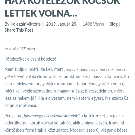
HA A KÖTELEZŐK KÓCSOK
LETTEK VOLNA…
By Koleszár Viktória
2019. Január 29.
1408 Views
Blog
Share This Post
az első IKSZ Akta
Kötelezőket olvasni kötelező.
Nem tudjuk, miért, de kell, mert
„réges – régen, egy messzi – messzi
galaxisban”
valaki eldöntötte, és punktum, kész, passz, vita nincs. Én
sem emlékszem, hogy diákkoromban a tanár elmagyarázta volna,
miért kell végig szenvednem magam a Szigeti veszedelmen, miért
lesz az nekem jó? (Ha elolvastam, nem kaptam egyest. Na ezért.) Ez
aztán a motiváció!
Pedig, ha
„huszonegyedikszázadosítanánk”
a kötelezőket, még az is
kiderülhetne, koruk kócsai voltak ők, akik emígyen, szép, irodalmi
köntösben formálták a köztudatot. Modern, szép új világunk kócsai