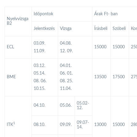
Időpontok
Árak Ft- ban
Nyelvvizsga
B2
Jelentkezés
Vizsga
Írásbeli
Szóbeli
Ko
03.09.
04.08.
ECL
15000
15000
25
11.09.
12. 09.
03.12.
04.01.
05.14.
06. 01.
BME
13500
17500
27
08. 06.
08. 25.
10.15.
11.04.
05.02-
04.10.
05.06.
12.
09.07-
1
ITK
08.10.
09.09.
13000
15000
28
14.