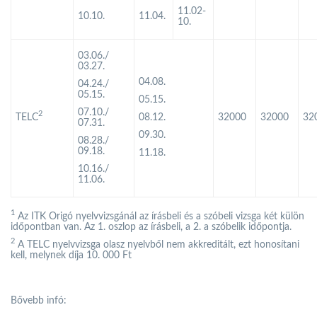
11.02-
10.10.
11.04.
10.
03.06./
03.27.
04.08.
04.24./
05.15.
05.15.
07.10./
2
TELC
08.12.
32000
32000
32
07.31.
09.30.
08.28./
09.18.
11.18.
10.16./
11.06.
1
Az ITK Origó nyelvvizsgánál az írásbeli és a szóbeli vizsga két külön
időpontban van. Az 1. oszlop az írásbeli, a 2. a szóbelik időpontja.
2
A TELC nyelvvizsga olasz nyelvből nem akkreditált, ezt honosítani
kell, melynek díja 10. 000 Ft
Bővebb infó: