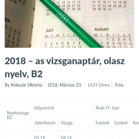
2018 – as vizsganaptár, olasz
nyelv, B2
By Koleszár Viktória
2018. Március 23.
1429 Views
Friss
Időpontok
Árak Ft- ban
Nyelvvizsga
B2
Jelentkezés
Vizsga
Írásbeli
Szóbeli
Ko
03.19.
04.14.