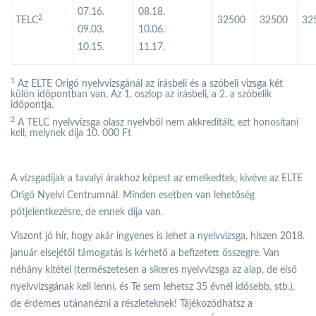
07.16.
08.18.
2
TELC
32500
32500
32
09.03.
10.06.
10.15.
11.17.
1
Az ELTE Origó nyelvvizsgánál az írásbeli és a szóbeli vizsga két
külön időpontban van. Az 1. oszlop az írásbeli, a 2. a szóbelik
időpontja.
2
A TELC nyelvvizsga olasz nyelvből nem akkreditált, ezt honosítani
kell, melynek díja 10. 000 Ft
A vizsgadíjak a tavalyi árakhoz képest az emelkedtek, kivéve az ELTE
Origó Nyelvi Centrumnál. Minden esetben van lehetőség
pótjelentkezésre, de ennek díja van.
Viszont jó hír, hogy akár ingyenes is lehet a nyelvvizsga, hiszen 2018.
január elsejétől támogatás is kérhető a befizetett összegre. Van
néhány kitétel (természetesen a sikeres nyelvvizsga az alap, de első
nyelvvizsgának kell lenni, és Te sem lehetsz 35 évnél idősebb, stb.),
de érdemes utánanézni a részleteknek! Tájékozódhatsz a