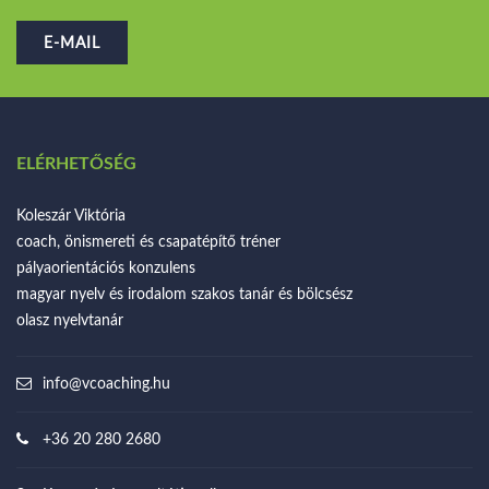
E-MAIL
ELÉRHETŐSÉG
Koleszár Viktória
coach, önismereti és csapatépítő tréner
pályaorientációs konzulens
magyar nyelv és irodalom szakos tanár és bölcsész
olasz nyelvtanár
info@vcoaching.hu
+36 20 280 2680