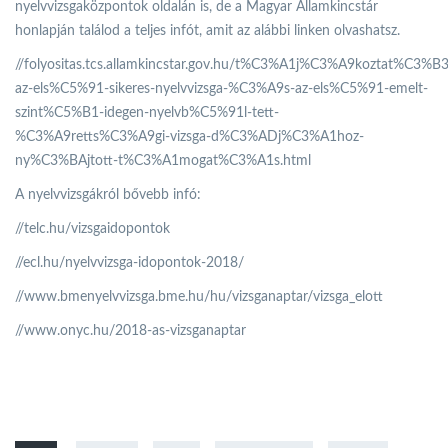
nyelvvizsgaközpontok oldalán is, de a Magyar Államkincstár
honlapján találod a teljes infót, amit az alábbi linken olvashatsz.
//folyositas.tcs.allamkincstar.gov.hu/t%C3%A1j%C3%A9koztat%C3%B
az-els%C5%91-sikeres-nyelvvizsga-%C3%A9s-az-els%C5%91-emelt-
szint%C5%B1-idegen-nyelvb%C5%91l-tett-
%C3%A9retts%C3%A9gi-vizsga-d%C3%ADj%C3%A1hoz-
ny%C3%BAjtott-t%C3%A1mogat%C3%A1s.html
A nyelvvizsgákról bővebb infó:
//telc.hu/vizsgaidopontok
//ecl.hu/nyelvvizsga-idopontok-2018/
//www.bmenyelvvizsga.bme.hu/hu/vizsganaptar/vizsga_elott
//www.onyc.hu/2018-as-vizsganaptar