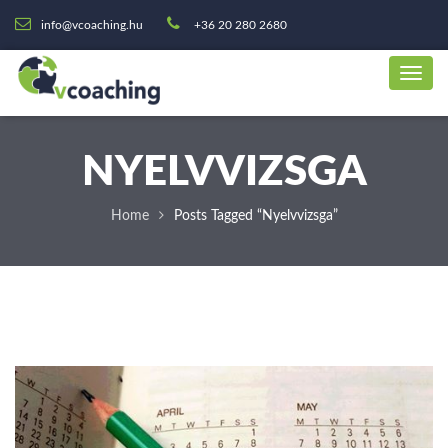
info@vcoaching.hu
+36 20 280 2680
NYELVVIZSGA
Home
Posts Tagged “nyelvvizsga”