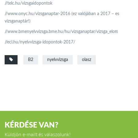
//telc.hu/vizsgaidopontok
//www.onyc.hu/vizsganaptar-2016 (ez valójában a 2017 – es
vizsganaptár!)
//www.bmenyelvvizsga.bme.hu/hu/vizsganaptar/vizsga_elott
//ecl.hu/nyelvvizsga-idopontok-2017/
B2
nyelvvizsga
olasz
KÉRDÉSE VAN?
Küldjön e-mailt és válaszolunk!