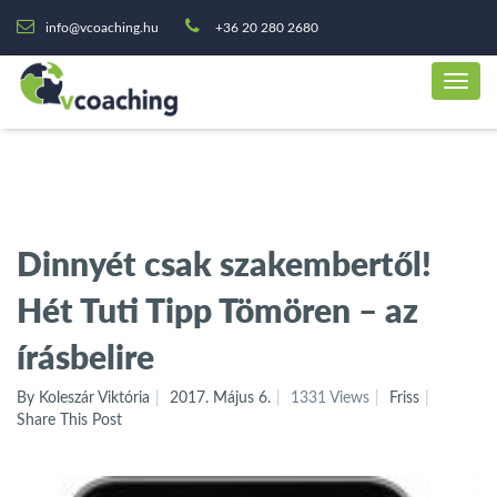
info@vcoaching.hu
+36 20 280 2680
Dinnyét csak szakembertől!
Hét Tuti Tipp Tömören – az
írásbelire
By Koleszár Viktória
2017. Május 6.
1331 Views
Friss
Share This Post