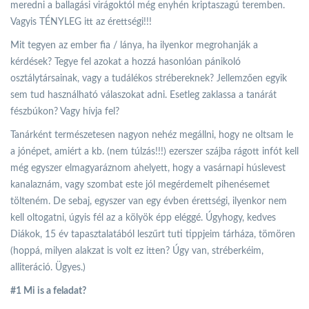
meredni a ballagási virágoktól még enyhén kriptaszagú teremben.
Vagyis TÉNYLEG itt az érettségi!!!
Mit tegyen az ember fia / lánya, ha ilyenkor megrohanják a
kérdések? Tegye fel azokat a hozzá hasonlóan pánikoló
osztálytársainak, vagy a tudálékos strébereknek? Jellemzően egyik
sem tud használható válaszokat adni. Esetleg zaklassa a tanárát
fészbúkon? Vagy hívja fel?
Tanárként természetesen nagyon nehéz megállni, hogy ne oltsam le
a jónépet, amiért a kb. (nem túlzás!!!) ezerszer szájba rágott infót kell
még egyszer elmagyaráznom ahelyett, hogy a vasárnapi húslevest
kanalaznám, vagy szombat este jól megérdemelt pihenésemet
tölteném. De sebaj, egyszer van egy évben érettségi, ilyenkor nem
kell oltogatni, úgyis fél az a kölyök épp eléggé. Úgyhogy, kedves
Diákok, 15 év tapasztalatából leszűrt tuti tippjeim tárháza, tömören
(hoppá, milyen alakzat is volt ez itten? Úgy van, stréberkéim,
alliteráció. Ügyes.)
#1 Mi is a feladat?