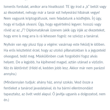
Ismerős fordulat, amikor arra hivatkozol: TE így írod a „k” betűt vagy
az ékezeteket, nehogy már a tanár ezt helyesírási hibának vegye!
Nem vagyunk kriptográfusok, nem feladatunk a kódfejtés. Írj úgy,
hogy el tudjuk olvasni. Úgy, hogy egyértelmű legyen: hosszú vagy
rövid az az „í”? Diplomatáknak üzenem (akik úgy írják az ékezeteket,
hogy erre is meg arra is rá lehessen fogni): ne szívózz a tanárral.
Nyilván van egy plusz tipp a végére: vasárnap este feküdj le időben.
Ha erős késztetést érzel, hogy az utolsó pillanatokban is a jegyzeteid
olvasgasd, tedd meg. Máskülönben csak forgolódni fogsz alvás
helyett. De a legjobb, ha kipihened magad, aztán utánad a vízözön.
Kéz és lábtörést! (Hidd el, kedden jobb lesz. Akkor már nem parázol
annyira.)
(Mindannyian tudjuk: ahány ház, annyi szokás. Vesd össze a
fentieket a tanárod javaslataival, és ha bármi ellentmondást
tapasztalsz, az övét vedd alapul. Ő javítja ugyanis a dolgozatod, nem
én.)