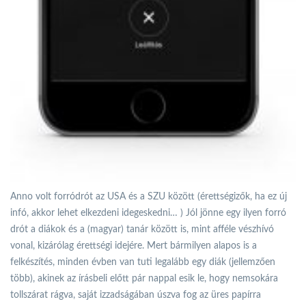
Anno volt forródrót az USA és a SZU között (érettségizők, ha ez új
infó, akkor lehet elkezdeni idegeskedni… ) Jól jönne egy ilyen forró
drót a diákok és a (magyar) tanár között is, mint afféle vészhívó
vonal, kizárólag érettségi idejére. Mert bármilyen alapos is a
felkészítés, minden évben van tuti legalább egy diák (jellemzően
több), akinek az írásbeli előtt pár nappal esik le, hogy nemsokára
tollszárat rágva, saját izzadságában úszva fog az üres papírra