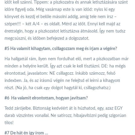
időt kell szánni. Tippem: a piszkozatra és annak letisztázására szánt
időre figyelj oda. Még vasárnap este is van időd: nyiss ki egy
könyvet és kezdj el belőle másolni addig, amíg tele nem írsz –
szépen!!! – két A/4 – es oldalt. Mérd az időt. Ennyi kell majd az
érettségin, hogy a piszkozatot letisztázva átmásold. Így nem tudsz
megcsúszni, és időben befejezed a dolgozatot.
#5 Ha valamit kihagytam, csillagozzam meg és írjam a végére?
Ha hallgattál rám, ilyen nem fordulhat elő, mert a piszkozatban már
minden a helyére került. Így azt csak le kell tisztázni. DE: ha mégis
elrontottad, javaslatom: NE csillagozz. Inkább számozz, felső
indexben. Ja, és az írásmű végén ne felejtsd el leírni a kihagyott
részt. (Na jó, ha csak
egy
dolgot hagytál ki, csillagozhatsz.)
#6 Ha valamit elrontottam, hogyan javítsam?
Tedd zárójelbe. Biztonság kedvéért át is húzhatod, egy, azaz EGY
darab vízszintes vonallal. Ne satírozz, hibajavítózni pedig szigorúan
tilos!
#7 De hát én így írom …