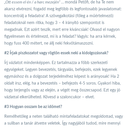
„Ott essem el én / a harc mezején” …
mondá Petőfi, de ha Te nem
akarsz elvérezni, fogadd meg legfőbb és legfontosabb javaslatomat:
koncentrálj a feladatra! A szövegalkotási (főleg a műértelmező)
feladatoknál nem ritka, hogy 3 – 4 irányító szempontot is
megadnak. Ezt azért teszik, mert erre kíváncsiak! Olvasd el nagyon
figyelmesen és értelmezd, mi is a feladat? Vagyis: ha arra kérnek,
hogy fuss 400 métert, ne állj neki fekvőtámaszozni.
#2 Írjak piszkozatot vagy rögtön essek neki a kidolgozásnak?
Írj vázlatot mindenképpen. Ez tartalmazza a főbb szerkezeti
egységeket. Legyen bevezetés, tárgyalás, befejezés, ezek legyenek
egymáshoz és a dolgozat terjedelméhez képest is arányosak! Ha 2
oldalt írsz, elég, ha a bevezetés – befejezés 4-5 soros. Gyakori hiba,
hogy terjengős vagy az elején, a végét meg összecsapod. Ezt egy jó
vázlattal elkerülheted. Kövesd a szaloncukor – elvet.
#3 Hogyan osszam be az időmet?
Remélhetőleg a neten található mintafeladatokat megoldottad, vagy
a suliban a tanár átvette veletek. Így nagyjából tudod, mire mennyi