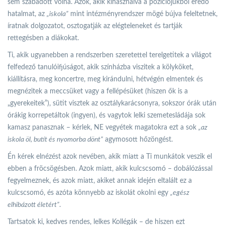
sem szabadott volna. Azok, akik kihasználva a pozíciójukból eredő
hatalmat, az
„iskola”
mint intézményrendszer mögé bújva feleltetnek,
íratnak dolgozatot, osztogatják az elégteleneket és tartják
rettegésben a diákokat.
Ti, akik ugyanebben a rendszerben szeretettel terelgetitek a világot
felfedező tanulóifjúságot, akik színházba viszitek a kölyköket,
kiállításra, meg koncertre, meg kirándulni, hétvégén elmentek és
megnézitek a meccsüket vagy a fellépésüket (hiszen ők is a
„gyerekeitek”), sütit visztek az osztálykarácsonyra, sokszor órák után
órákig korrepetáltok (ingyen), és vagytok lelki szemetesládája sok
kamasz panasznak – kérlek, NE vegyétek magatokra ezt a sok
„az
iskola öl, butít és nyomorba dönt”
agymosott hőzöngést.
Én kérek elnézést azok nevében, akik miatt a Ti munkátok veszik el
ebben a fröcsögésben. Azok miatt, akik kulcscsomó – dobálózással
fegyelmeznek, és azok miatt, akiket annak idején eltalált ez a
kulcscsomó, és azóta könnyebb az iskolát okolni egy
„egész
elhibázott életért”
.
Tartsatok ki, kedves rendes, lelkes Kollégák – de hiszen ezt