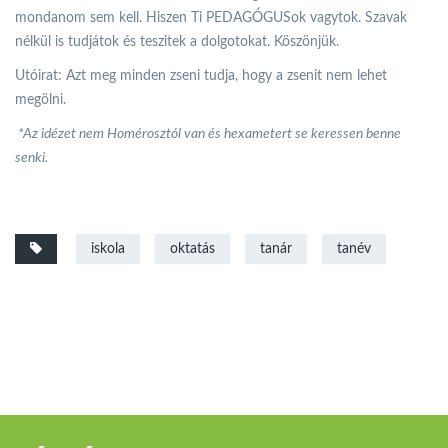
mondanom sem kell. Hiszen Ti PEDAGÓGUSok vagytok. Szavak
nélkül is tudjátok és teszitek a dolgotokat. Köszönjük.
Utóirat: Azt meg minden zseni tudja, hogy a zsenit nem lehet
megölni.
*Az idézet nem Homérosztól van és hexametert se keressen benne
senki.
iskola
oktatás
tanár
tanév