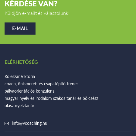
KÉRDÉSE VAN?
Küldjön e-mailt és válaszolunk!
E-MAIL
ELÉRHETŐSÉG
Koleszár Viktória
coach, önismereti és csapatépítő tréner
pályaorientációs konzulens
magyar nyelv és irodalom szakos tanár és bölcsész
olasz nyelvtanár
info@vcoaching.hu