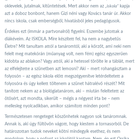
oklevelek, jutalmak, kitüntetések. Mert akkor nem az
„iskola”
kapja
azt a doboz bonbont, hanem Gizi néni vagy Kovács tanár úr. Akkor
nincs iskola, csak emberségből, hivatásból jeles pedagógusok.
Érdekes ezt (immár a partvonalról) figyelni. Eszembe jutottak a
diákéveim. Az ISKOLA. Mire készített fel, ha nem a nagybetűs
Életre? Mit tanultam attól a tanáromtól, aki a körzőt, ami neki nem
felelt meg matekórán (műanyag volt, nem fém) egész egyszerűen
kidobta az ablakon? Vagy attól, aki a hetessel törölte le a táblát, mert
az elfelejtette a szünetben azt lemosni? Aki – mert rohangásztam a
folyosón – az egész iskola előtt megszégyenítve letérdeltetett a
folyosóra és úgy kellett töltenem a szünet hátralévő részét? Mit
tanított nekem az a biológiatanárom, aki – miután feleltetett az
ötösért, azt mondta, sikerült – mégis a négyest írta be – nem
mellesleg nyolcadikban, amikor számított minden pont?
Természetesen rengeteget köszönhetek nagyon sok tanáromnak.
Annak is, aki úgy fültövön vágott, hogy kiestem a tornasorból. De
határozottan tudok neveket kötni mindegyik esethez, és nem