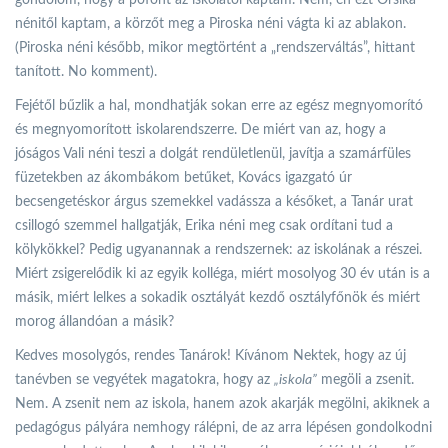
gondolom, hogy a pofont az iskolától kaptam. Nem, én ezt Orsika
nénitől kaptam, a körzőt meg a Piroska néni vágta ki az ablakon.
(Piroska néni később, mikor megtörtént a „rendszerváltás”, hittant
tanított. No komment).
Fejétől bűzlik a hal, mondhatják sokan erre az egész megnyomorító
és megnyomorított iskolarendszerre. De miért van az, hogy a
jóságos Vali néni teszi a dolgát rendületlenül, javítja a szamárfüles
füzetekben az ákombákom betűket, Kovács igazgató úr
becsengetéskor árgus szemekkel vadássza a későket, a Tanár urat
csillogó szemmel hallgatják, Erika néni meg csak ordítani tud a
kölykökkel? Pedig ugyanannak a rendszernek: az iskolának a részei.
Miért zsigerelődik ki az egyik kolléga, miért mosolyog 30 év után is a
másik, miért lelkes a sokadik osztályát kezdő osztályfőnök és miért
morog állandóan a másik?
Kedves mosolygós, rendes Tanárok! Kívánom Nektek, hogy az új
tanévben se vegyétek magatokra, hogy az
„iskola”
megöli a zsenit.
Nem. A zsenit nem az iskola, hanem azok akarják megölni, akiknek a
pedagógus pályára nemhogy rálépni, de az arra lépésen gondolkodni