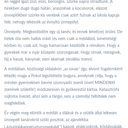
án reggel igazi őszi, esős, borongós, szürke napra virradtunk. A
hírekben dugó dugó hátán, araszolnak a kocsisorok, elázott
ünneplőkben szürke kis verebek csak azért futnak az iskola kapuja
felé, nehogy lekéssék az évnyitó ünnepélyt.
Ünnepély. Megkezdődött egy új tanév, és ennek lehet(ne) örülni. De
hetek óta nem hallok mást (és nem csak a médiából, ismeretségi
körben is), csak azt, hogy hamarosan kezdődik a rémálom. Hogy a
gyerekek már a nyár közepén szoronganak. Hogy sírnak, rettegnek,
fáj a hasuk, hánynak, nem akarnak iskolába menni.
A médiában, közösségi oldalakon
„az iskola”
(így, elvont fogalomként
létezik) maga a Pokol legsötétebb bugyra, amelynek célja, hogy a
minden gyermekben benne szunnyadó zsenit (mert MINDENKI
zseninek születik!) módszeresen és gyökerestül kiirtsa. Katasztrófa
sújtotta övezet, ahol sem a tárgyi, sem a személyi feltételek nem
megfelelőek.
Év végén meg elöntik a médiát a diákok és a szülők által lelkesen
ünnepelt tanárokról szóló posztok, az ajándékba
(„
köszönjükazegészévesmunkáját”
) kapott virágcsokrok, kristályvázák,